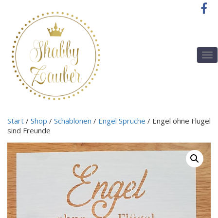
T
o
g
g
l
e
n
Start
/
Shop
/
Schablonen
/
Engel Sprüche
/ Engel ohne Flügel
a
sind Freunde
v
i
g
a
t
i
o
n