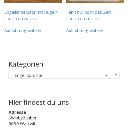
Engellandeplatz mit Flügeln
Fehlt nur noch das Zelt
Preisspanne:
Preisspanne:
CHF
7.00
–
CHF
20.00
CHF
7.00
–
CHF
20.00
CHF 7.00
CHF 7.00
Dieses
Dieses
bis
bis
Ausführung wählen
Ausführung wählen
Produkt
Produkt
CHF 20.00
CHF 20.00
weist
weist
mehrere
mehrere
Varianten
Varianten
auf.
auf.
Die
Die
Kategorien
Optionen
Optionen
können
können
Engel Sprüche
×
auf
auf
der
der
Produktseite
Produktseit
gewählt
gewählt
werden
werden
Hier findest du uns
Adresse
ShabbyZauber
9630 Wattwil