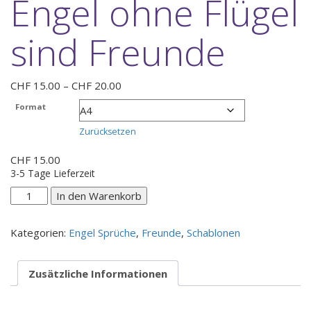
Engel ohne Flügel
sind Freunde
Preisspanne:
CHF
15.00
–
CHF
20.00
CHF 15.00
Format
bis
CHF 20.00
Zurücksetzen
CHF
15.00
3-5 Tage Lieferzeit
Engel
In den Warenkorb
ohne
Flügel
Kategorien:
Engel Sprüche
,
Freunde
,
Schablonen
sind
Freunde
Menge
Zusätzliche Informationen