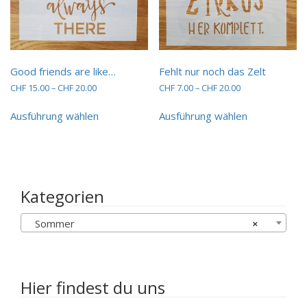
Good friends are like…
Fehlt nur noch das Zelt
Preisspanne:
Preisspanne:
CHF
15.00
–
CHF
20.00
CHF
7.00
–
CHF
20.00
CHF 15.00
CHF 7.00
Dieses
Dieses
bis
bis
Ausführung wählen
Ausführung wählen
Produkt
Produkt
CHF 20.00
CHF 20.00
weist
weist
mehrere
mehrere
Varianten
Varianten
auf.
auf.
Die
Die
Kategorien
Optionen
Optionen
können
können
Sommer
×
auf
auf
der
der
Produktseite
Produktseit
gewählt
gewählt
werden
werden
Hier findest du uns