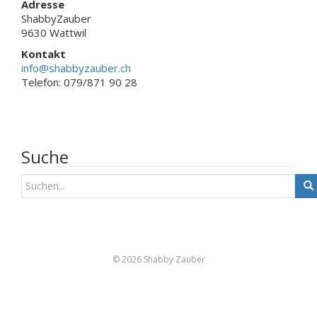
Adresse
ShabbyZauber
9630 Wattwil
Kontakt
info@shabbyzauber.ch
Telefon: 079/871 90 28
Suche
S
u
c
h
e
n
© 2026 Shabby Zauber
a
c
h
: