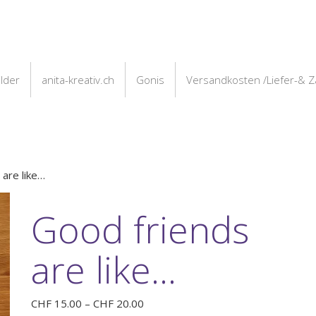
ilder
anita-kreativ.ch
Gonis
Versandkosten /Liefer-& 
 are like…
Good friends
are like…
Preisspanne:
CHF
15.00
–
CHF
20.00