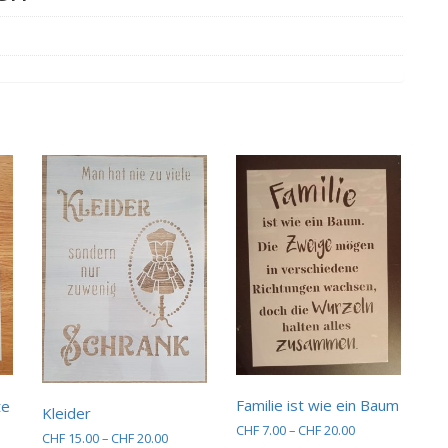
Familie ist wie ein Baum
te
Kleider
Preisspanne:
CHF
7.00
–
CHF
20.00
Preisspanne:
CHF
15.00
–
CHF
20.00
sspanne:
CHF 7.00