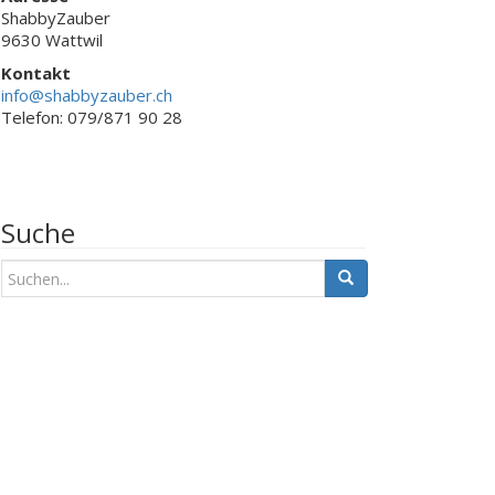
ShabbyZauber
9630 Wattwil
Kontakt
info@shabbyzauber.ch
Telefon: 079/871 90 28
Suche
S
u
c
h
e
n
a
c
h
: