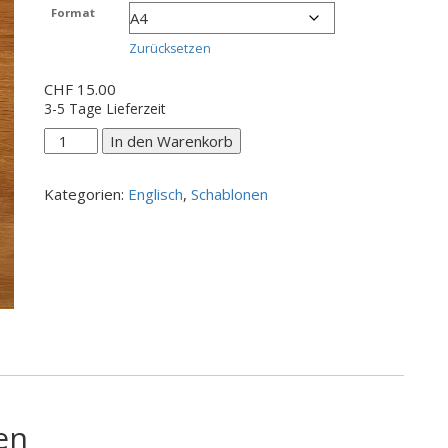
CHF 15.00
Format
bis
CHF 20.00
Zurücksetzen
CHF
15.00
3-5 Tage Lieferzeit
Good
In den Warenkorb
friends
are
Kategorien:
Englisch
,
Schablonen
like...
Menge
en