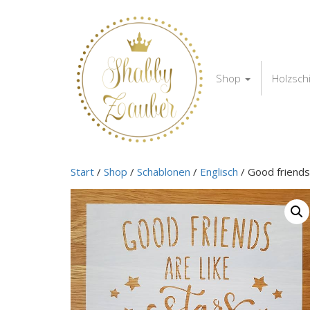
Shop
Holzsch
Start
/
Shop
/
Schablonen
/
Englisch
/ Good friends