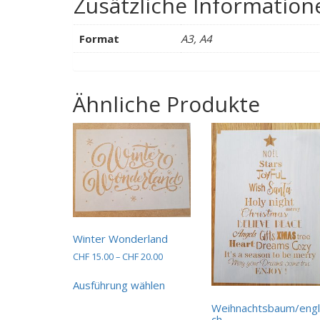
Zusätzliche Information
Format
A3, A4
Ähnliche Produkte
Winter Wonderland
Preisspanne:
CHF
15.00
–
CHF
20.00
CHF 15.00
Dieses
bis
Ausführung wählen
Produkt
CHF 20.00
weist
Weihnachtsbaum/engl
mehrere
ch