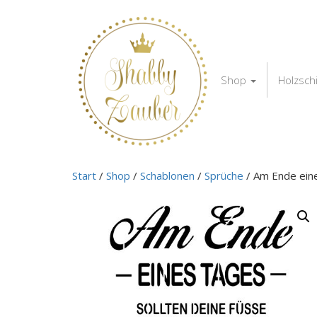
Shop
Holzsch
Start
/
Shop
/
Schablonen
/
Sprüche
/ Am Ende ein