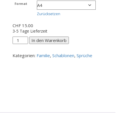
CHF 15.00
Format
bis
CHF 20.00
Zurücksetzen
CHF
15.00
3-5 Tage Lieferzeit
Am
In den Warenkorb
Ende
eines
Kategorien:
Familie
,
Schablonen
,
Sprüche
Tages
Menge