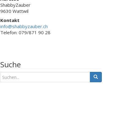
ShabbyZauber
9630 Wattwil
Kontakt
info@shabbyzauber.ch
Telefon: 079/871 90 28
Suche
S
u
c
h
e
n
a
c
h
: