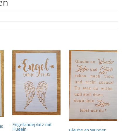
en
Engellandeplatz mit
is
Flügeln
Glaube an Wunder