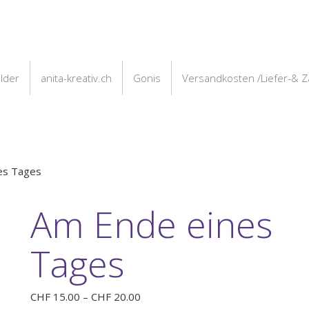
ilder
anita-kreativ.ch
Gonis
Versandkosten /Liefer-& 
es Tages
Am Ende eines
Tages
Preisspanne:
CHF
15.00
–
CHF
20.00