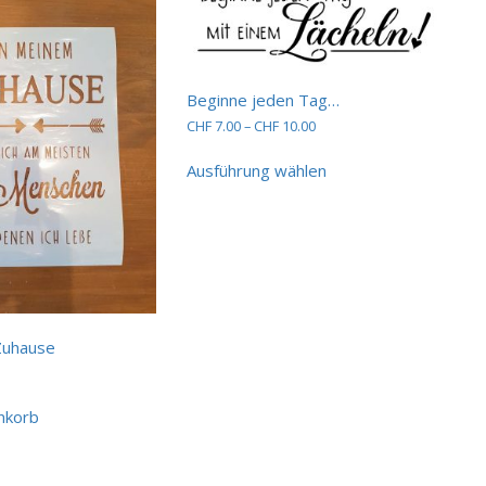
Beginne jeden Tag…
Preisspanne:
CHF
7.00
–
CHF
10.00
CHF 7.00
Dieses
bis
Ausführung wählen
Produkt
CHF 10.00
weist
mehrere
Varianten
auf.
Die
Optionen
können
Zuhause
auf
der
Produktseite
gewählt
nkorb
werden