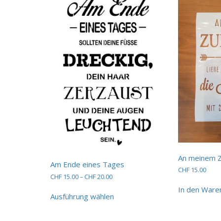
An meinem 
Am Ende eines Tages
CHF
15.00
Preisspanne:
CHF
15.00
–
CHF
20.00
CHF 15.00
Dieses
In den Ware
bis
Ausführung wählen
Produkt
CHF 20.00
weist
mehrere