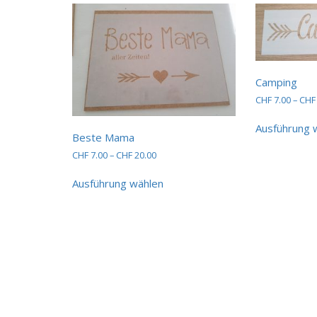
Varianten
auf.
Die
Optionen
können
auf
Camping
der
CHF
7.00
–
CHF
Produktseite
gewählt
Ausführung 
Beste Mama
werden
Preisspanne:
CHF
7.00
–
CHF
20.00
CHF 7.00
Dieses
bis
Ausführung wählen
Produkt
CHF 20.00
weist
mehrere
Varianten
auf.
Die
Optionen
können
auf
der