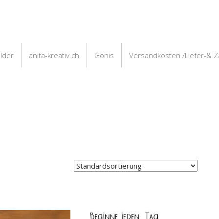
ilder
anita-kreativ.ch
Gonis
Versandkosten /Liefer-& 