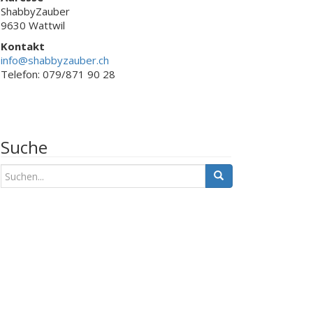
ShabbyZauber
9630 Wattwil
Kontakt
info@shabbyzauber.ch
Telefon: 079/871 90 28
Suche
S
u
c
h
e
n
a
c
h
: