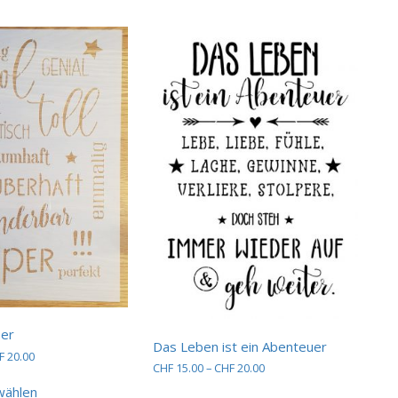
mehrere
Varianten
auf.
Die
Optionen
können
auf
der
Produktseite
gewählt
werden
per
Das Leben ist ein Abenteuer
Preisspanne:
F
20.00
Preisspanne:
CHF
15.00
–
CHF
20.00
CHF 15.00
Dieses
CHF 15.00
bis
Dieses
wählen
Produkt