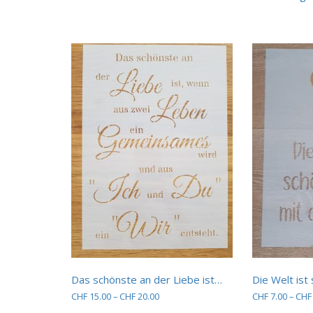
werden
Das schönste an der Liebe ist…
Die Welt ist
Preisspanne:
CHF
15.00
–
CHF
20.00
CHF
7.00
–
CHF
CHF 15.00