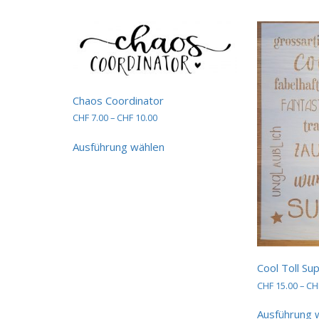
Produktseite
gewählt
werden
Chaos Coordinator
Preisspanne:
CHF
7.00
–
CHF
10.00
CHF 7.00
Dieses
bis
Ausführung wählen
Produkt
CHF 10.00
weist
mehrere
Varianten
auf.
Die
Optionen
können
auf
Cool Toll Su
der
CHF
15.00
–
CH
Produktseite
gewählt
Ausführung 