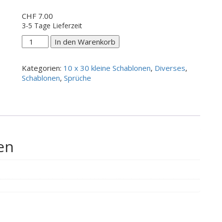
CHF
7.00
3-5 Tage Lieferzeit
auf
In den Warenkorb
die
Plätze
Kategorien:
10 x 30 kleine Schablonen
,
Diverses
,
Menge
Schablonen
,
Sprüche
en