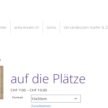
ilder
anita-kreativ.ch
Gonis
Versandkosten /Liefer-& 
e
auf die Plätze
Preisspanne:
CHF
7.00
–
CHF
10.00
CHF 7.00
Format
bis
CHF 10.00
Zurücksetzen