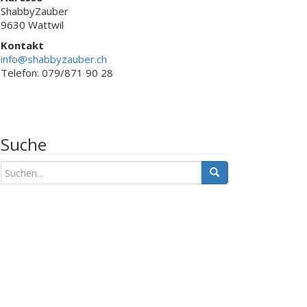
ShabbyZauber
9630 Wattwil
Kontakt
info@shabbyzauber.ch
Telefon: 079/871 90 28
Suche
S
u
c
h
e
n
a
c
h
: