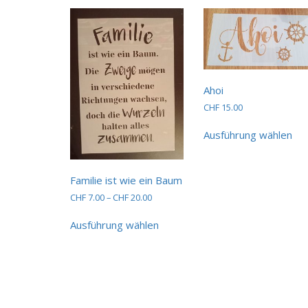
Ahoi
CHF
15.00
Die
Ausführung wählen
Pro
wei
me
Var
Familie ist wie ein Baum
auf.
Preisspanne:
CHF
7.00
–
CHF
20.00
Die
CHF 7.00
Dieses
Opt
bis
Ausführung wählen
Produkt
kö
CHF 20.00
weist
auf
mehrere
der
Varianten
Pro
auf.
gew
Die
we