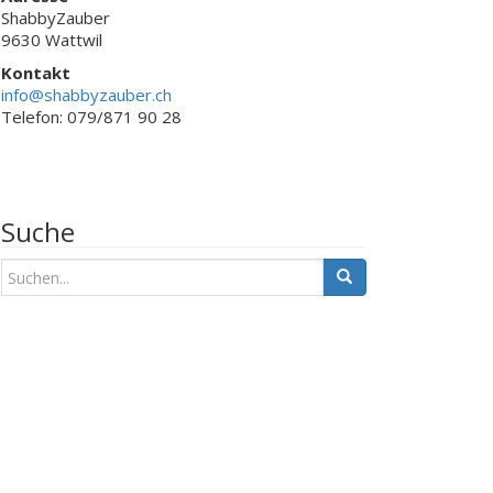
ShabbyZauber
9630 Wattwil
Kontakt
info@shabbyzauber.ch
Telefon: 079/871 90 28
Suche
S
u
c
h
e
n
a
c
h
: