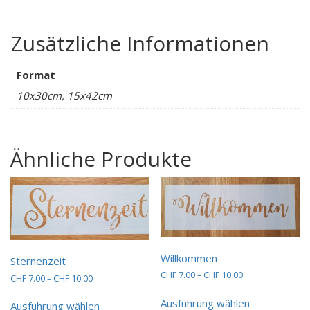
Zusätzliche Informationen
Format
10x30cm, 15x42cm
Ähnliche Produkte
Willkommen
Sternenzeit
Preisspanne:
CHF
7.00
–
CHF
10.00
Preisspanne:
CHF
7.00
–
CHF
10.00
CHF 7.00
CHF 7.00
Dieses
Dieses
bis
Ausführung wählen
bis
Produkt
Ausführung wählen
Produkt