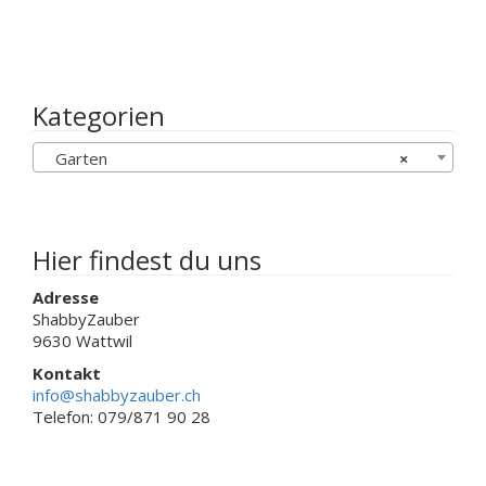
CHF 20.00
auf
weist
der
mehrere
Produktseite
Varianten
gewählt
auf.
werden
Die
Kategorien
Optionen
können
Garten
×
auf
der
Produktseit
gewählt
werden
Hier findest du uns
Adresse
ShabbyZauber
9630 Wattwil
Kontakt
info@shabbyzauber.ch
Telefon: 079/871 90 28