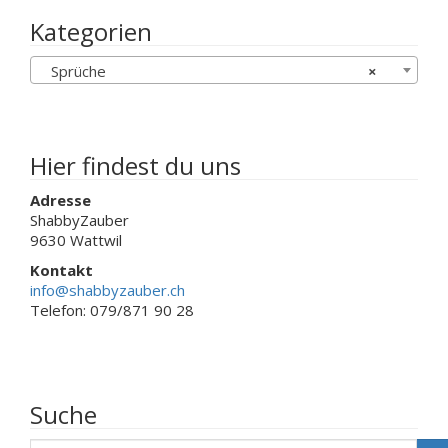
Die
Die
Optionen
Kategorien
Optionen
können
können
auf
Sprüche
×
auf
der
der
Produktseite
Produktseit
gewählt
gewählt
werden
werden
Hier findest du uns
Adresse
ShabbyZauber
9630 Wattwil
Kontakt
info@shabbyzauber.ch
Telefon: 079/871 90 28
Suche