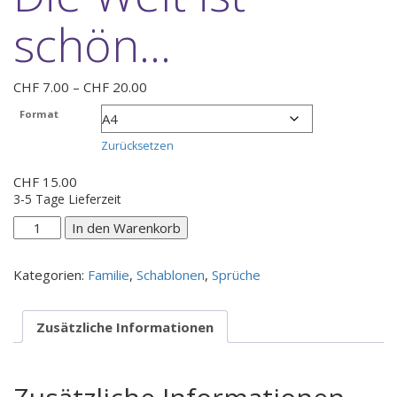
schön…
Preisspanne:
CHF
7.00
–
CHF
20.00
CHF 7.00
Format
bis
CHF 20.00
Zurücksetzen
CHF
15.00
3-5 Tage Lieferzeit
Die
In den Warenkorb
Welt
ist
Kategorien:
Familie
,
Schablonen
,
Sprüche
schön...
Menge
Zusätzliche Informationen