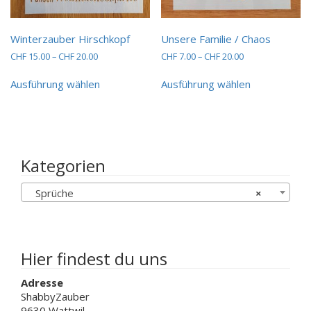
Winterzauber Hirschkopf
Unsere Familie / Chaos
Preisspanne:
Preisspanne:
CHF
15.00
–
CHF
20.00
CHF
7.00
–
CHF
20.00
CHF 15.00
CHF 7.00
Dieses
Dieses
bis
bis
Ausführung wählen
Ausführung wählen
Produkt
Produkt
CHF 20.00
CHF 20.00
weist
weist
mehrere
mehrere
Varianten
Varianten
auf.
auf.
Die
Die
Kategorien
Optionen
Optionen
können
können
Sprüche
×
auf
auf
der
der
Produktseite
Produktseit
gewählt
gewählt
werden
werden
Hier findest du uns
Adresse
ShabbyZauber
9630 Wattwil