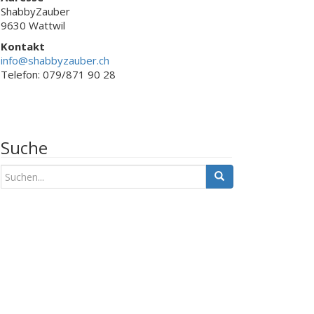
ShabbyZauber
9630 Wattwil
Kontakt
info@shabbyzauber.ch
Telefon: 079/871 90 28
Suche
S
u
c
h
e
n
a
c
h
: