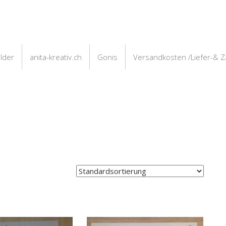
ilder
anita-kreativ.ch
Gonis
Versandkosten /Liefer-& 