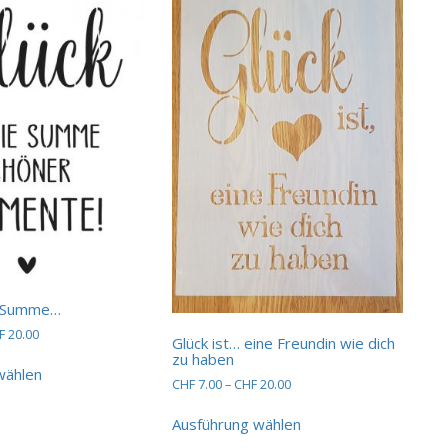
auf.
Die
Optionen
können
auf
der
Produktseite
gewählt
werden
ie Summe…
Preisspanne:
F
20.00
Glück ist… eine Freundin wie dich
CHF 15.00
Dieses
zu haben
bis
wählen
Produkt
Preisspanne:
CHF
7.00
–
CHF
20.00
CHF 20.00
weist
CHF 7.00
Dieses
mehrere
bis
Ausführung wählen
Produkt
CHF 20.00
Varianten