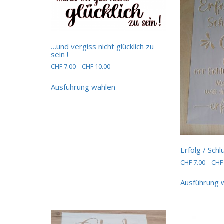
…und vergiss nicht glücklich zu
sein !
Preisspanne:
CHF
7.00
–
CHF
10.00
CHF 7.00
Dieses
bis
Ausführung wählen
Produkt
CHF 10.00
weist
mehrere
Varianten
auf.
Die
Optionen
Erfolg / Schl
können
CHF
7.00
–
CHF
auf
der
Ausführung 
Produktseite
gewählt
werden