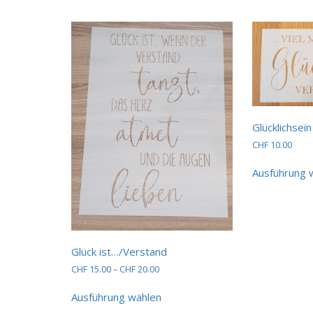
Optionen
können
auf
der
Produktseite
gewählt
werden
Glücklichsein
CHF
10.00
Ausführung 
Glück ist…/Verstand
Preisspanne:
CHF
15.00
–
CHF
20.00
CHF 15.00
Dieses
bis
Ausführung wählen
Produkt
CHF 20.00