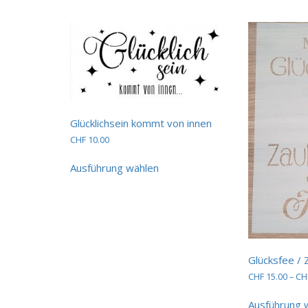
weist
mehrere
Varianten
auf.
Die
Optionen
können
auf
der
Glücklichsein kommt von innen
Produktseite
gewählt
CHF
10.00
werden
Dieses
Ausführung wählen
Produkt
weist
mehrere
Varianten
auf.
Die
Optionen
Glücksfee /
können
CHF
15.00
–
CH
auf
der
Ausführung 
Produktseite