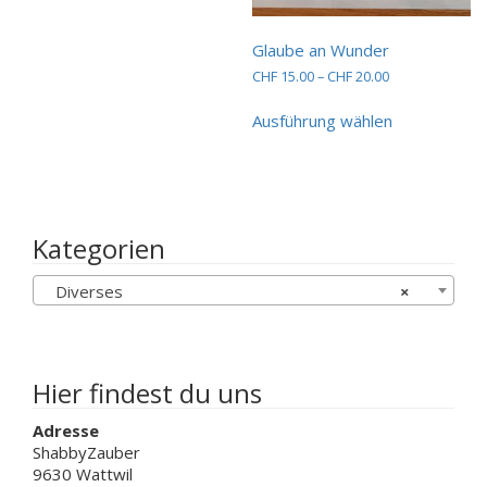
weist
mehrere
Varianten
Glaube an Wunder
auf.
Preisspanne:
CHF
15.00
–
CHF
20.00
Die
CHF 15.00
Dieses
Optionen
bis
Ausführung wählen
Produkt
können
CHF 20.00
weist
auf
mehrere
der
Varianten
Produktseite
auf.
gewählt
Die
Kategorien
werden
Optionen
können
Diverses
×
auf
der
Produktseit
gewählt
werden
Hier findest du uns
Adresse
ShabbyZauber
9630 Wattwil