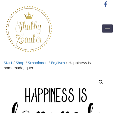
T
o
g
g
l
e
n
Start
/
Shop
/
Schablonen
/
Englisch
/ Happiness is
a
homemade, quer
v
i
g
a
t
i
o
n