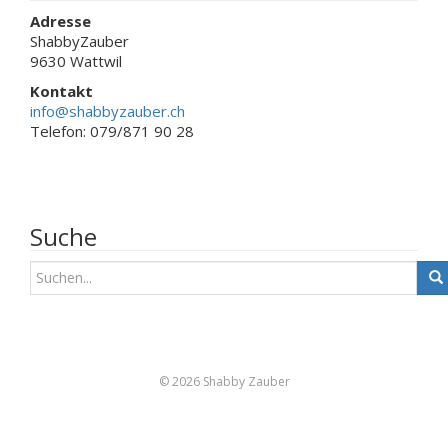
Adresse
ShabbyZauber
9630 Wattwil
Kontakt
info@shabbyzauber.ch
Telefon: 079/871 90 28
Suche
S
u
c
h
e
n
© 2026 Shabby Zauber
a
c
h