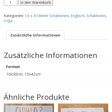
Happiness
In den Warenkorb
is
homemade,
Kategorien:
10 x 30 kleine Schablonen
,
Englisch
,
Schablonen
,
quer
Yoga
Menge
Zusätzliche Informationen
Zusätzliche Informationen
Format
10x30cm, 15x42cm
Ähnliche Produkte