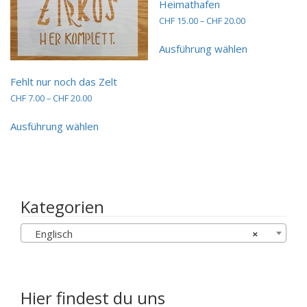
Heimathafen
werden
Preisspanne:
CHF
15.00
–
CHF
20.00
CHF 15.00
Dieses
bis
Ausführung wählen
Produkt
CHF 20.00
weist
mehrere
Fehlt nur noch das Zelt
Varianten
Preisspanne:
CHF
7.00
–
CHF
20.00
auf.
CHF 7.00
Dieses
Die
bis
Ausführung wählen
Produkt
Optionen
CHF 20.00
weist
können
mehrere
auf
Varianten
der
auf.
Produktseit
Die
Kategorien
gewählt
Optionen
werden
können
Englisch
×
auf
der
Produktseite
gewählt
werden
Hier findest du uns