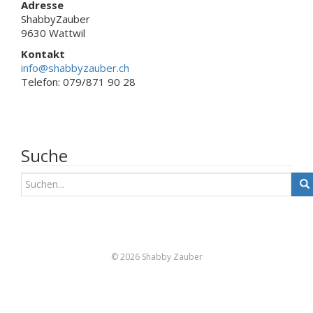
Adresse
ShabbyZauber
9630 Wattwil
Kontakt
info@shabbyzauber.ch
Telefon: 079/871 90 28
Suche
S
u
c
h
e
n
© 2026 Shabby Zauber
a
c
h
: