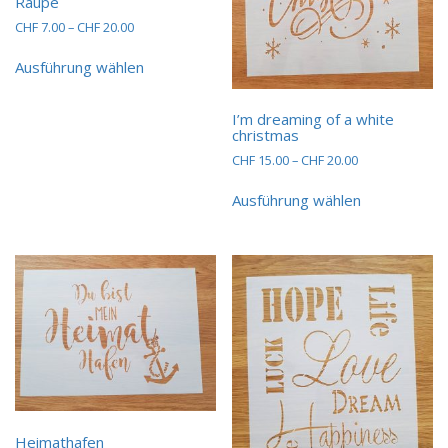
Raupe
Preisspanne:
CHF
7.00
–
CHF
20.00
CHF 7.00
Dieses
bis
Ausführung wählen
Produkt
CHF 20.00
weist
mehrere
I’m dreaming of a white
Varianten
christmas
auf.
Preisspanne:
CHF
15.00
–
CHF
20.00
Die
CHF 15.00
Dieses
Optionen
bis
Ausführung wählen
Produkt
können
CHF 20.00
weist
auf
mehrere
der
Varianten
Produktseite
auf.
gewählt
Die
werden
Optionen
können
auf
der
Produktseit
gewählt
Heimathafen
werden