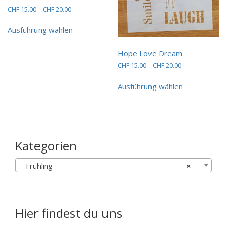
Preisspanne:
CHF
15.00
–
CHF
20.00
CHF 15.00
Dieses
bis
Ausführung wählen
Produkt
CHF 20.00
weist
mehrere
Hope Love Dream
Varianten
Preisspanne:
CHF
15.00
–
CHF
20.00
auf.
CHF 15.00
Dieses
Die
bis
Ausführung wählen
Produkt
Optionen
CHF 20.00
weist
können
mehrere
auf
Varianten
der
auf.
Produktseite
Die
Kategorien
gewählt
Optionen
werden
können
Frühling
×
auf
der
Produktseit
gewählt
werden
Hier findest du uns