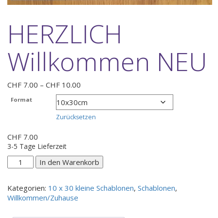
HERZLICH
Willkommen NEU
Preisspanne:
CHF
7.00
–
CHF
10.00
CHF 7.00
Format
bis
CHF 10.00
Zurücksetzen
CHF
7.00
3-5 Tage Lieferzeit
HERZLICH
In den Warenkorb
Willkommen
NEU
Kategorien:
10 x 30 kleine Schablonen
,
Schablonen
,
Menge
Willkommen/Zuhause