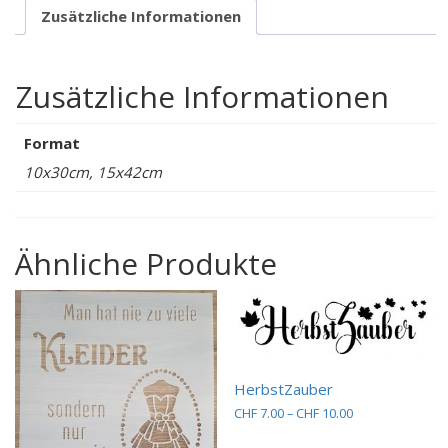
Zusätzliche Informationen
Zusätzliche Informationen
Format
10x30cm, 15x42cm
Ähnliche Produkte
HerbstZauber
Preisspanne:
CHF
7.00
–
CHF
10.00
CHF 7.00
Dieses