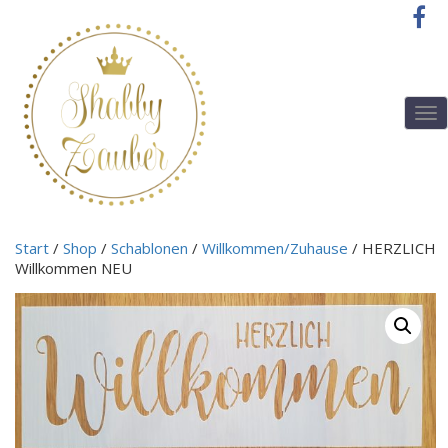
T
o
g
g
l
e
n
Start
/
Shop
/
Schablonen
/
Willkommen/Zuhause
/ HERZLICH
a
Willkommen NEU
v
i
g
a
t
i
o
n