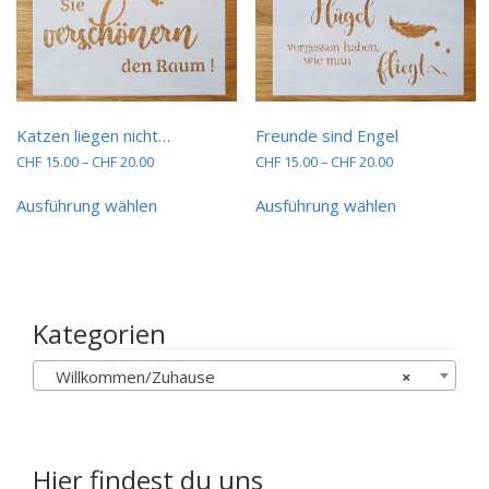
werden
Katzen liegen nicht…
Freunde sind Engel
Preisspanne:
Preisspanne:
CHF
15.00
–
CHF
20.00
CHF
15.00
–
CHF
20.00
CHF 15.00
CHF 15.00
Dieses
Dieses
bis
bis
Ausführung wählen
Ausführung wählen
Produkt
Produkt
CHF 20.00
CHF 20.00
weist
weist
mehrere
mehrere
Varianten
Varianten
auf.
auf.
Die
Die
Kategorien
Optionen
Optionen
können
können
Willkommen/Zuhause
×
auf
auf
der
der
Produktseite
Produktseit
gewählt
gewählt
werden
werden
Hier findest du uns