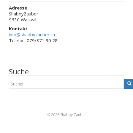
Adresse
ShabbyZauber
9630 Wattwil
Kontakt
info@shabbyzauber.ch
Telefon: 079/871 90 28
Suche
S
u
c
h
e
n
© 2026 Shabby Zauber
a
c
h