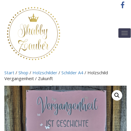
T
o
g
g
l
e
n
Start
/
Shop
/
Holzschilder
/
Schilder A4
/ Holzschild
a
Vergangenheit / Zukunft
v
i
g
a
t
i
o
n