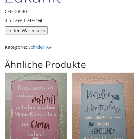
CHF
28.90
3-5 Tage Lieferzeit
Holzschild
In den Warenkorb
Vergangenheit
/
Kategorie:
Schilder A4
Zukunft
Menge
Ähnliche Produkte