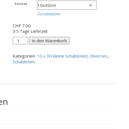
CHF 7.00
Format
bis
CHF 10.00
Zurücksetzen
CHF
7.00
3-5 Tage Lieferzeit
Käffchen
In den Warenkorb
NEU
#1
Kategorien:
10 x 30 kleine Schablonen
,
Diverses
,
Menge
Schablonen
en