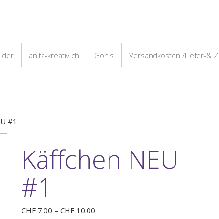
ilder
anita-kreativ.ch
Gonis
Versandkosten /Liefer-& 
EU #1
Käffchen NEU
#1
Preisspanne:
CHF
7.00
–
CHF
10.00