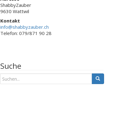
ShabbyZauber
9630 Wattwil
Kontakt
info@shabbyzauber.ch
Telefon: 079/871 90 28
Suche
S
u
c
h
e
n
a
c
h
: