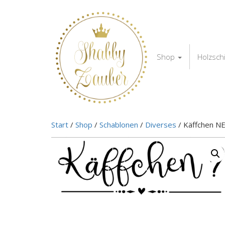
Shop
Holzsch
Start
/
Shop
/
Schablonen
/
Diverses
/ Käffchen N