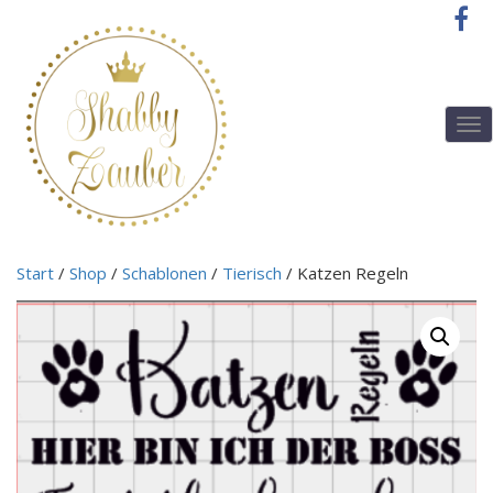
T
o
g
g
l
e
n
Start
/
Shop
/
Schablonen
/
Tierisch
/ Katzen Regeln
a
v
i
g
a
t
i
o
n