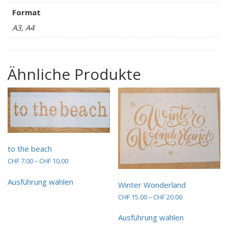
Format
A3, A4
Ähnliche Produkte
to the beach
Preisspanne:
CHF
7.00
–
CHF
10.00
CHF 7.00
Dieses
bis
Ausführung wählen
Produkt
Winter Wonderland
CHF 10.00
weist
Preisspanne:
CHF
15.00
–
CHF
20.00
mehrere
CHF 15.00
Dieses
Varianten
bis
Ausführung wählen
Produkt
auf.
CHF 20.00