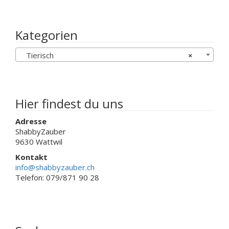
auf
Varianten
der
auf.
Produktseit
Die
Kategorien
gewählt
Optionen
werden
können
Tierisch
×
auf
der
Produktseite
gewählt
werden
Hier findest du uns
Adresse
ShabbyZauber
9630 Wattwil
Kontakt
info@shabbyzauber.ch
Telefon: 079/871 90 28