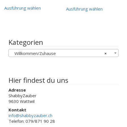
CHF 7.00
CHF 7.00
Dieses
Dieses
gewählt
bis
bis
Ausführung wählen
Ausführung wählen
Produkt
Produkt
werden
CHF 10.00
CHF 10.00
weist
weist
mehrere
mehrere
Varianten
Varianten
auf.
auf.
Die
Die
Kategorien
Optionen
Optionen
können
können
Willkommen/Zuhause
×
auf
auf
der
der
Produktseite
Produktseit
gewählt
gewählt
werden
werden
Hier findest du uns
Adresse
ShabbyZauber
9630 Wattwil
Kontakt
info@shabbyzauber.ch
Telefon: 079/871 90 28