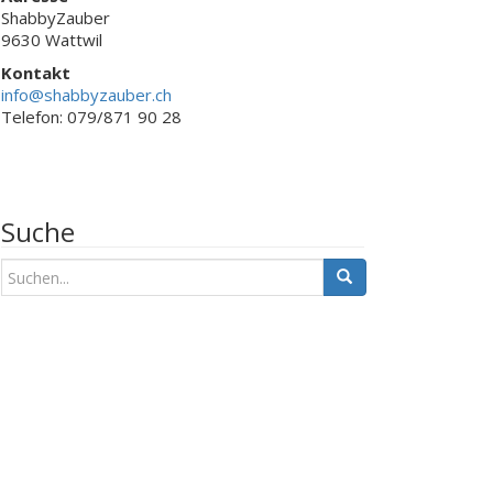
ShabbyZauber
9630 Wattwil
Kontakt
info@shabbyzauber.ch
Telefon: 079/871 90 28
Suche
S
u
c
h
e
n
a
c
h
: