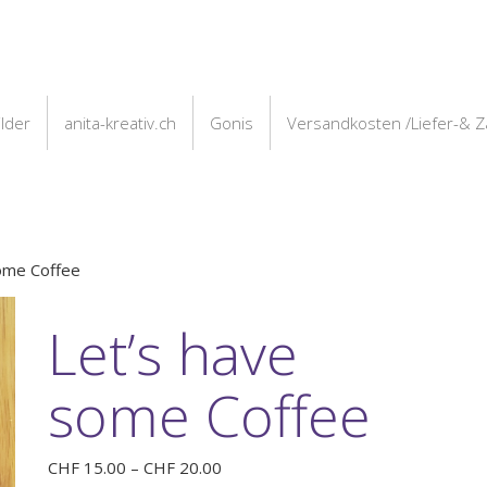
ilder
anita-kreativ.ch
Gonis
Versandkosten /Liefer-& 
ome Coffee
Let’s have
some Coffee
Preisspanne:
CHF
15.00
–
CHF
20.00