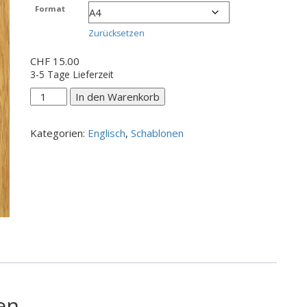
CHF 15.00
Format
bis
CHF 20.00
Zurücksetzen
CHF
15.00
3-5 Tage Lieferzeit
Let's
In den Warenkorb
have
some
Kategorien:
Englisch
,
Schablonen
Coffee
Menge
en