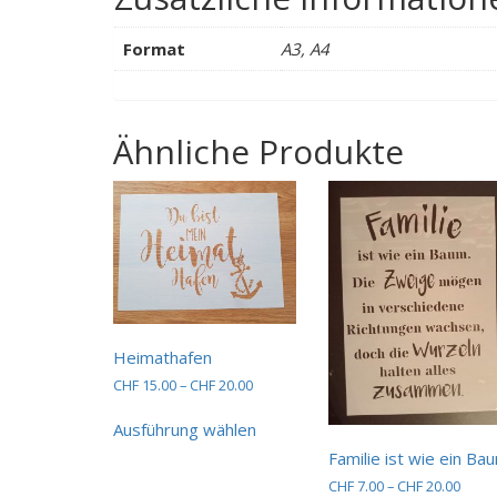
Format
A3, A4
Ähnliche Produkte
Heimathafen
Preisspanne:
CHF
15.00
–
CHF
20.00
CHF 15.00
Dieses
bis
Ausführung wählen
Produkt
CHF 20.00
weist
Familie ist wie ein Ba
mehrere
Preis
CHF
7.00
–
CHF
20.00