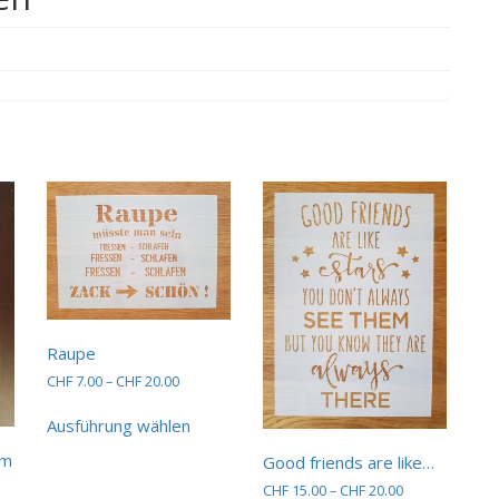
Raupe
Preisspanne:
CHF
7.00
–
CHF
20.00
CHF 7.00
Dieses
bis
Ausführung wählen
Produkt
CHF 20.00
weist
um
Good friends are like…
mehrere
spanne:
Preisspanne:
CHF
15.00
–
CHF
20.00
Varianten