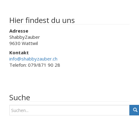
Produktseit
Produktseite
gewählt
gewählt
werden
werden
Hier findest du uns
Adresse
ShabbyZauber
9630 Wattwil
Kontakt
info@shabbyzauber.ch
Telefon: 079/871 90 28
Suche
S
u
c
h
e
n