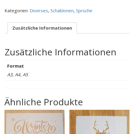
das
Kategorien:
Diverses
,
Schablonen
,
Sprüche
Leben...
Menge
Zusätzliche Informationen
Zusätzliche Informationen
Format
A3, A4, A5
Ähnliche Produkte