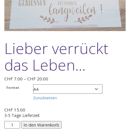
Lieber verrückt
das Leben…
Preisspanne:
CHF
7.00
–
CHF
20.00
CHF 7.00
Format
bis
CHF 20.00
Zurücksetzen
CHF
15.00
3-5 Tage Lieferzeit
Lieber
In den Warenkorb
verrückt