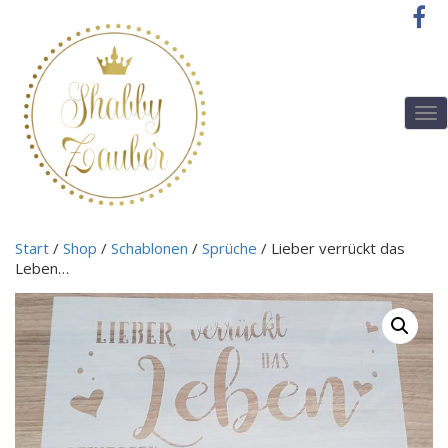
T
o
g
g
l
e
n
Start
/
Shop
/
Schablonen
/
Sprüche
/ Lieber verrückt das
a
Leben…
v
i
g
a
t
i
o
n