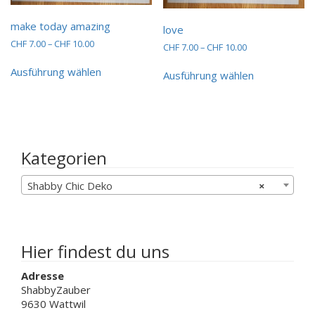
make today amazing
love
Preisspanne:
CHF
7.00
–
CHF
10.00
Preisspanne:
CHF
7.00
–
CHF
10.00
CHF 7.00
CHF 7.00
Dieses
Dieses
bis
Ausführung wählen
bis
Produkt
Ausführung wählen
Produkt
CHF 10.00
CHF 10.00
weist
weist
mehrere
mehrere
Varianten
Varianten
auf.
auf.
Die
Die
Kategorien
Optionen
Optionen
können
können
Shabby Chic Deko
×
auf
auf
der
der
Produktseite
Produktseit
gewählt
gewählt
werden
werden
Hier findest du uns
Adresse
ShabbyZauber
9630 Wattwil