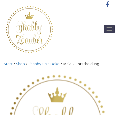
T
o
g
g
l
e
n
Start
/
Shop
/
Shabby Chic Deko
/ Mala – Entscheidung
a
v
i
g
a
t
i
o
n