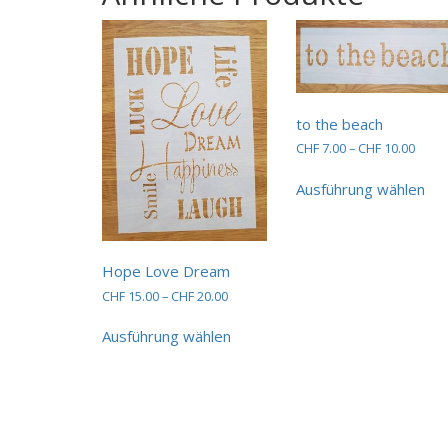
to the beach
Preis
CHF
7.00
–
CHF
10.00
CHF 7
Die
bis
Ausführung wählen
Pro
CHF 1
wei
me
Var
Hope Love Dream
auf.
Die
Preisspanne:
CHF
15.00
–
CHF
20.00
Opt
CHF 15.00
Dieses
bis
kö
Ausführung wählen
Produkt
CHF 20.00
auf
weist
der
mehrere
Pro
Varianten
gew
auf.
we
Die