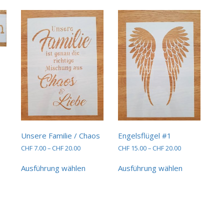
spanne:
.00
ses
dukt
0.00
st
hrere
ianten
Unsere Familie / Chaos
Engelsflügel #1
Preisspanne:
Preisspanne:
CHF
7.00
–
CHF
20.00
CHF
15.00
–
CHF
20.00
ionen
CHF 7.00
CHF 15.00
Dieses
Dieses
bis
bis
nnen
Ausführung wählen
Ausführung wählen
Produkt
Produkt
CHF 20.00
CHF 20.00
weist
weist
mehrere
mehrere
duktseite
Varianten
Varianten
ählt
auf.
auf.
rden
Die
Die