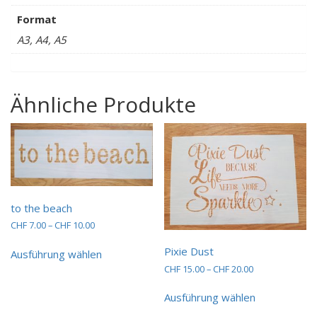
Format
A3, A4, A5
Ähnliche Produkte
to the beach
Preisspanne:
CHF
7.00
–
CHF
10.00
CHF 7.00
Dieses
bis
Pixie Dust
Ausführung wählen
Produkt
CHF 10.00
Preisspanne:
CHF
15.00
–
CHF
20.00
weist
CHF 15.00
mehrere
Dieses
bis
Ausführung wählen
Varianten
Produkt
CHF 20.00
auf.
weist