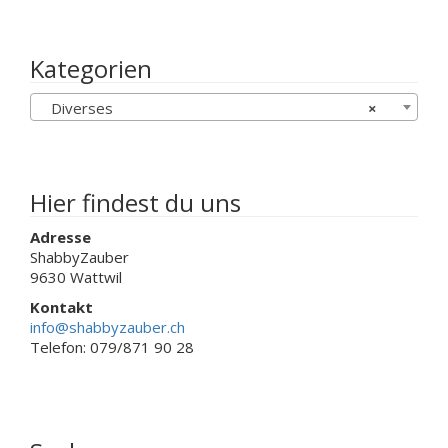
Varianten
Varianten
auf.
auf.
Die
Die
Kategorien
Optionen
Optionen
können
können
auf
Diverses
×
auf
der
der
Produktseite
Produktseit
gewählt
gewählt
werden
werden
Hier findest du uns
Adresse
ShabbyZauber
9630 Wattwil
Kontakt
info@shabbyzauber.ch
Telefon: 079/871 90 28