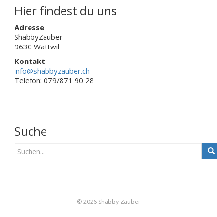
werden
Hier findest du uns
Adresse
ShabbyZauber
9630 Wattwil
Kontakt
info@shabbyzauber.ch
Telefon: 079/871 90 28
Suche
S
u
c
h
e
n
© 2026 Shabby Zauber
a
c