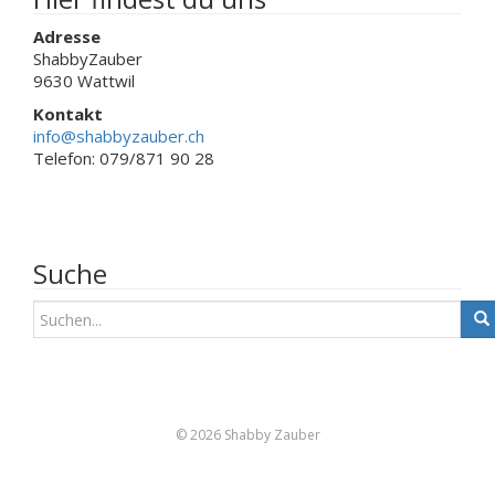
Adresse
ShabbyZauber
9630 Wattwil
Kontakt
info@shabbyzauber.ch
Telefon: 079/871 90 28
Suche
S
u
c
h
e
n
© 2026 Shabby Zauber
a
c
h