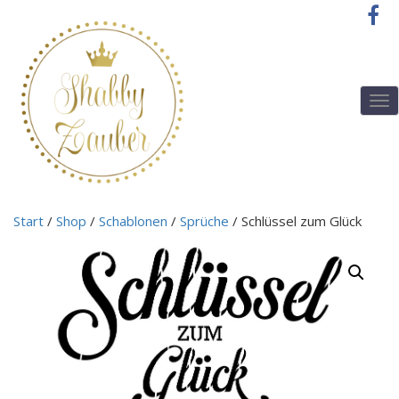
T
o
g
g
l
e
n
Start
/
Shop
/
Schablonen
/
Sprüche
/ Schlüssel zum Glück
a
v
i
g
a
t
i
o
n