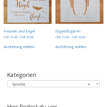
gewählt
werden
Freunde sind Engel
Engelsflügel #1
Preisspanne:
Preisspanne:
CHF
15.00
–
CHF
20.00
CHF
15.00
–
CHF
20.00
CHF 15.00
CHF 15.00
Dieses
Dieses
bis
bis
Ausführung wählen
Ausführung wählen
Produkt
Produkt
CHF 20.00
CHF 20.00
weist
weist
mehrere
mehrere
Varianten
Varianten
auf.
auf.
Die
Die
Kategorien
Optionen
Optionen
können
können
Sprüche
×
auf
auf
der
der
Produktseite
Produktseit
gewählt
gewählt
werden
werden
Hier findest du uns