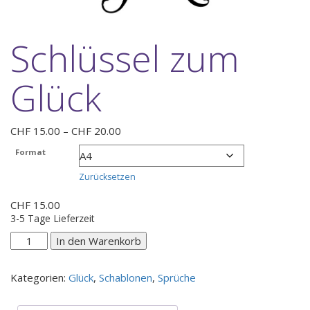
Schlüssel zum
Glück
Preisspanne:
CHF
15.00
–
CHF
20.00
CHF 15.00
Format
bis
CHF 20.00
Zurücksetzen
CHF
15.00
3-5 Tage Lieferzeit
Schlüssel
In den Warenkorb
zum
Glück
Kategorien:
Glück
,
Schablonen
,
Sprüche
Menge