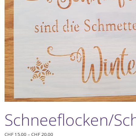
Schneeflocken/Sc
Preisspanne:
CHF
15.00
–
CHF
20.00