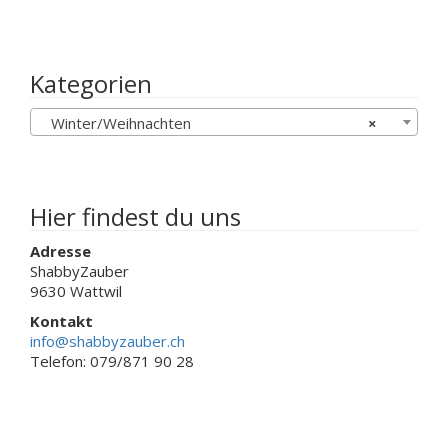
Varianten
auf.
Die
Kategorien
Optionen
können
auf
Winter/Weihnachten
×
der
Produktseite
gewählt
werden
Hier findest du uns
Adresse
ShabbyZauber
9630 Wattwil
Kontakt
info@shabbyzauber.ch
Telefon: 079/871 90 28