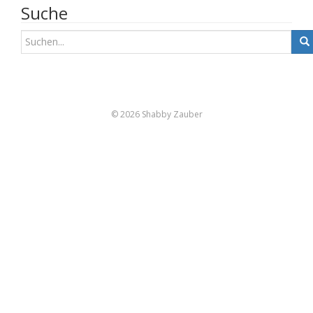
Suche
S
u
c
h
e
n
© 2026 Shabby Zauber
a
c
h
: