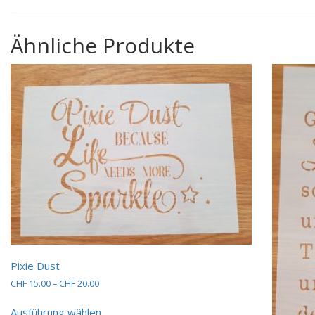
Ähnliche Produkte
Pixie Dust
Preisspanne:
CHF
15.00
–
CHF
20.00
CHF 15.00
Dieses
bis
Ausführung wählen
Produkt