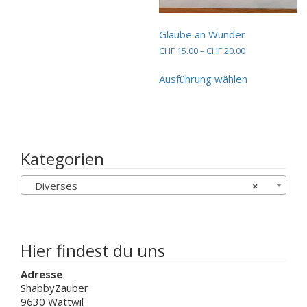
auf.
Die
Glaube an Wunder
Optionen
können
Preisspanne:
CHF
15.00
–
CHF
20.00
CHF 15.00
auf
Dieses
bis
der
Ausführung wählen
Produkt
CHF 20.00
Produktseite
weist
gewählt
mehrere
werden
Varianten
auf.
Die
Kategorien
Optionen
können
Diverses
×
auf
der
Produktseit
gewählt
werden
Hier findest du uns
Adresse
ShabbyZauber
9630 Wattwil