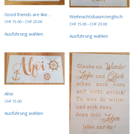
Good friends are like…
Weihnachtsbaum/englisch
Preisspanne:
CHF
15.00
–
CHF
20.00
Preisspanne:
CHF
15.00
–
CHF
20.00
CHF 15.00
Dieses
CHF 15.00
Dieses
bis
Ausführung wählen
bis
Produkt
Ausführung wählen
Produkt
CHF 20.00
CHF 20.00
weist
weist
mehrere
mehrere
Varianten
Varianten
auf.
auf.
Die
Die
Optionen
Optionen
können
können
auf
auf
der
der
Ahoi
Produktseite
Produktseit
gewählt
CHF
15.00
gewählt
werden
Dieses
werden
Ausführung wählen
Produkt
weist
mehrere
Varianten