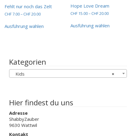
Hope Love Dream
Fehlt nur noch das Zelt
Preisspanne:
CHF
15.00
–
CHF
20.00
Preisspanne:
CHF
7.00
–
CHF
20.00
CHF 15.00
CHF 7.00
Dieses
Dieses
bis
bis
Ausführung wählen
Ausführung wählen
Produkt
Produkt
CHF 20.00
CHF 20.00
weist
weist
mehrere
mehrere
Varianten
Varianten
auf.
auf.
Die
Die
Kategorien
Optionen
Optionen
können
können
Kids
×
auf
auf
der
der
Produktseit
Produktseite
gewählt
gewählt
werden
werden
Hier findest du uns
Adresse
ShabbyZauber
9630 Wattwil
Kontakt