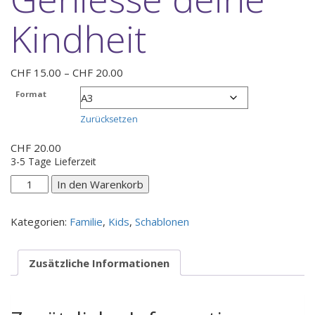
Kindheit
Preisspanne:
CHF
15.00
–
CHF
20.00
CHF 15.00
Format
bis
CHF 20.00
Zurücksetzen
CHF
20.00
3-5 Tage Lieferzeit
Geniesse
In den Warenkorb
deine
Kindheit
Kategorien:
Familie
,
Kids
,
Schablonen
Menge
Zusätzliche Informationen