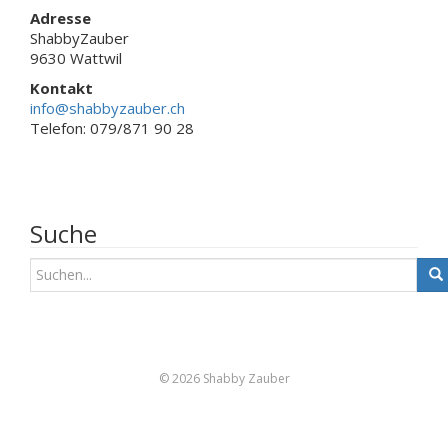
Adresse
ShabbyZauber
9630 Wattwil
Kontakt
info@shabbyzauber.ch
Telefon: 079/871 90 28
Suche
S
u
c
h
e
n
© 2026 Shabby Zauber
a
c
h
: