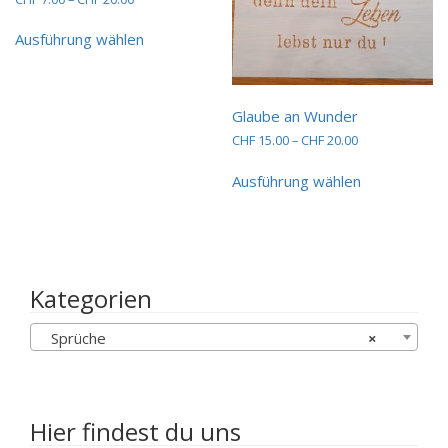
CHF 7.00
Dieses
bis
Ausführung wählen
Produkt
CHF 20.00
weist
mehrere
Varianten
Glaube an Wunder
auf.
Preisspanne:
CHF
15.00
–
CHF
20.00
Die
CHF 15.00
Optionen
Dieses
bis
Ausführung wählen
können
Produkt
CHF 20.00
auf
weist
der
mehrere
Produktseite
Varianten
gewählt
auf.
werden
Die
Kategorien
Optionen
können
Sprüche
×
auf
der
Produktseit
gewählt
werden
Hier findest du uns