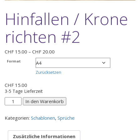
Hinfallen / Krone
richten #2
Preisspanne:
CHF
15.00
–
CHF
20.00
CHF 15.00
Format
bis
CHF 20.00
Zurücksetzen
CHF
15.00
3-5 Tage Lieferzeit
Hinfallen
In den Warenkorb
/
Krone
Kategorien:
Schablonen
,
Sprüche
richten
#2
Menge
Zusätzliche Informationen