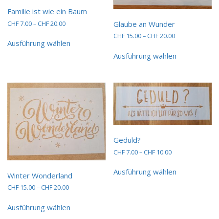
Familie ist wie ein Baum
Preisspanne:
Glaube an Wunder
CHF
7.00
–
CHF
20.00
CHF 7.00
Dieses
Preisspanne:
CHF
15.00
–
CHF
20.00
bis
Ausführung wählen
CHF 15.00
Produkt
Dieses
CHF 20.00
bis
weist
Ausführung wählen
Produkt
CHF 20.00
mehrere
weist
Varianten
mehrere
auf.
Varianten
Die
auf.
Optionen
Die
können
Optionen
auf
können
der
auf
Geduld?
Produktseite
der
Preisspanne:
CHF
7.00
–
CHF
10.00
gewählt
Produktseit
CHF 7.00
werden
Dieses
gewählt
bis
Ausführung wählen
Produkt
werden
Winter Wonderland
CHF 10.00
weist
Preisspanne:
CHF
15.00
–
CHF
20.00
mehrere
CHF 15.00
Dieses
Varianten
bis
Ausführung wählen
Produkt
auf.
CHF 20.00
weist