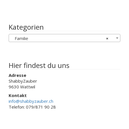
Die
mehrere
Optionen
Varianten
können
auf.
auf
Die
Kategorien
der
Optionen
Produktseit
können
gewählt
Familie
×
auf
werden
der
Produktseite
gewählt
werden
Hier findest du uns
Adresse
ShabbyZauber
9630 Wattwil
Kontakt
info@shabbyzauber.ch
Telefon: 079/871 90 28