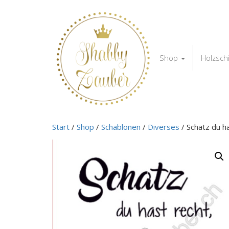
Shop
Holzsch
Start
/
Shop
/
Schablonen
/
Diverses
/ Schatz du h