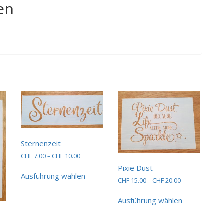
en
Sternenzeit
Preisspanne:
CHF
7.00
–
CHF
10.00
CHF 7.00
Dieses
Pixie Dust
bis
Ausführung wählen
Produkt
Preisspanne:
CHF
15.00
–
CHF
20.00
CHF 10.00
weist
CHF 15.00
Dieses
mehrere
bis
Ausführung wählen
Produkt
CHF 20.00
Varianten
weist
auf.
mehrere