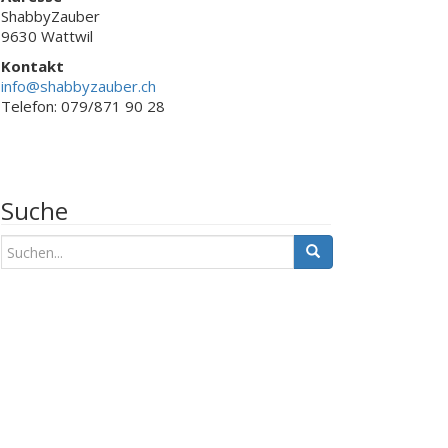
ShabbyZauber
9630 Wattwil
Kontakt
info@shabbyzauber.ch
Telefon: 079/871 90 28
Suche
S
u
c
h
e
n
a
c
h
: