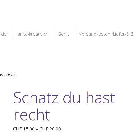
ilder
anita-kreativ.ch
Gonis
Versandkosten /Liefer-& 
ast recht
Schatz du hast
recht
Preisspanne:
CHF
15.00
–
CHF
20.00