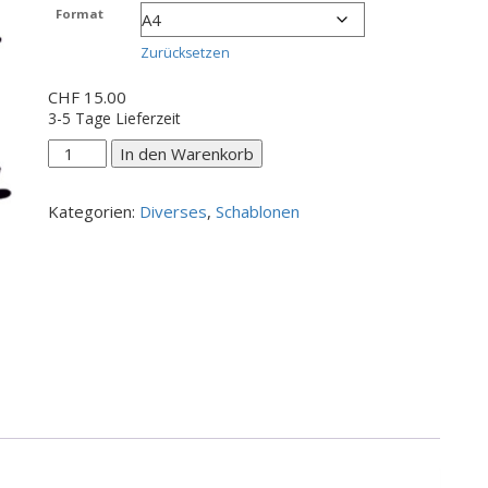
CHF 15.00
Format
bis
CHF 20.00
Zurücksetzen
CHF
15.00
3-5 Tage Lieferzeit
Schatz
In den Warenkorb
du
hast
Kategorien:
Diverses
,
Schablonen
recht
Menge