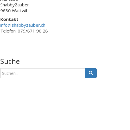
ShabbyZauber
9630 Wattwil
Kontakt
info@shabbyzauber.ch
Telefon: 079/871 90 28
Suche
S
u
c
h
e
n
a
c
h
: