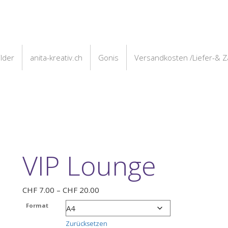
ilder
anita-kreativ.ch
Gonis
Versandkosten /Liefer-& 
VIP Lounge
Preisspanne:
CHF
7.00
–
CHF
20.00
CHF 7.00
Format
bis
CHF 20.00
Zurücksetzen