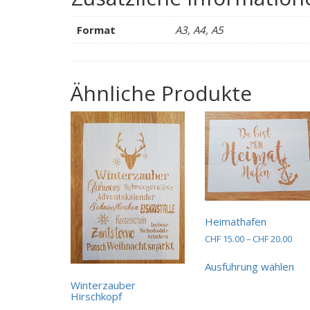
Format
A3, A4, A5
Ähnliche Produkte
Heimathafen
Prei
CHF
15.00
–
CHF
20.00
CHF 
Die
bis
Ausführung wählen
Pro
CHF 
wei
Winterzauber
Hirschkopf
me