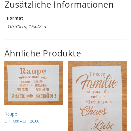
Zusätzliche Informationen
Format
10x30cm, 15x42cm
Ähnliche Produkte
Raupe
Preisspanne:
CHF
7.00
–
CHF
20.00
CHF 7.00
Dieses