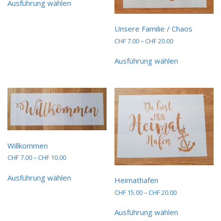
bis
Ausführung wählen
Produkt
CHF 20.00
weist
mehrere
Unsere Familie / Chaos
Varianten
Preisspanne:
CHF
7.00
–
CHF
20.00
auf.
CHF 7.00
Dieses
Die
bis
Ausführung wählen
Produkt
Optionen
CHF 20.00
weist
können
mehrere
auf
Varianten
der
auf.
Produktseite
Die
gewählt
Optionen
werden
können
auf
Willkommen
der
Preisspanne:
CHF
7.00
–
CHF
10.00
Produktseit
CHF 7.00
Dieses
gewählt
bis
Ausführung wählen
Produkt
Heimathafen
werden
CHF 10.00
weist
Preisspanne:
CHF
15.00
–
CHF
20.00
mehrere
CHF 15.00
Dieses
Varianten
bis
Ausführung wählen
Produkt
CHF 20.00
auf.