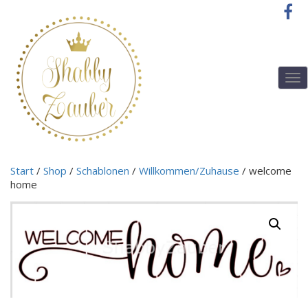
T
o
g
g
l
e
n
Start
/
Shop
/
Schablonen
/
Willkommen/Zuhause
/ welcome
a
home
v
i
g
a
t
i
o
n