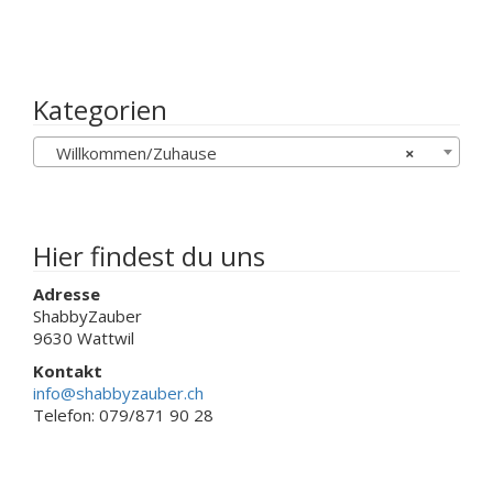
weist
Die
mehrere
Optionen
Varianten
können
auf.
auf
Die
Kategorien
der
Optionen
Produktseite
können
gewählt
Willkommen/Zuhause
×
auf
werden
der
Produktseit
gewählt
werden
Hier findest du uns
Adresse
ShabbyZauber
9630 Wattwil
Kontakt
info@shabbyzauber.ch
Telefon: 079/871 90 28