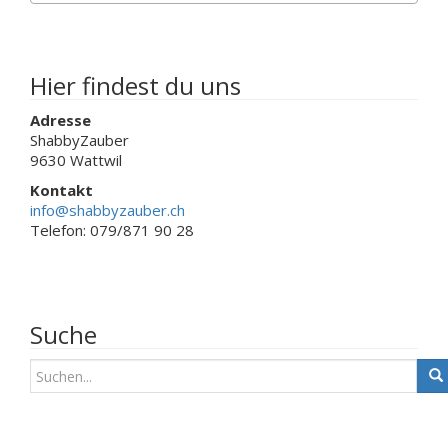
der
der
Produktseit
Produktseite
gewählt
gewählt
werden
werden
Hier findest du uns
Adresse
ShabbyZauber
9630 Wattwil
Kontakt
info@shabbyzauber.ch
Telefon: 079/871 90 28
Suche
S
u
c
h