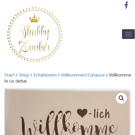
T
o
g
g
l
e
n
Start
/
Shop
/
Schablonen
/
Willkommen/Zuhause
/ Willkomme
a
bi üs dehai
v
i
g
a
t
i
o
n