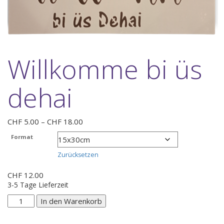
Willkomme bi üs
dehai
Preisspanne:
CHF
5.00
–
CHF
18.00
CHF 5.00
Format
bis
CHF 18.00
Zurücksetzen
CHF
12.00
3-5 Tage Lieferzeit
Willkomme
In den Warenkorb
bi
üs