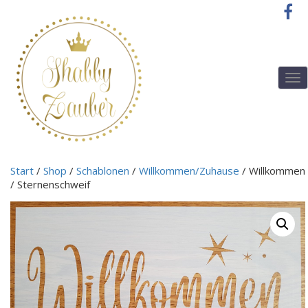
T
o
g
g
l
e
n
Start
/
Shop
/
Schablonen
/
Willkommen/Zuhause
/ Willkommen
a
/ Sternenschweif
v
i
g
a
t
i
o
n