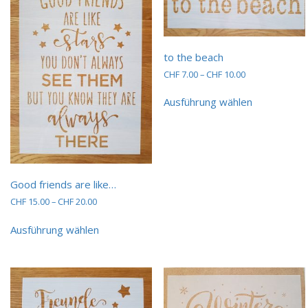
to the beach
Preisspanne:
CHF
7.00
–
CHF
10.00
CHF 7.00
Dieses
bis
Ausführung wählen
Produkt
CHF 10.00
weist
mehrere
Varianten
auf.
Die
Good friends are like…
Optionen
können
Preisspanne:
CHF
15.00
–
CHF
20.00
CHF 15.00
auf
Dieses
bis
der
Ausführung wählen
Produkt
CHF 20.00
Produktsei
weist
gewählt
mehrere
werden
Varianten
auf.
Die