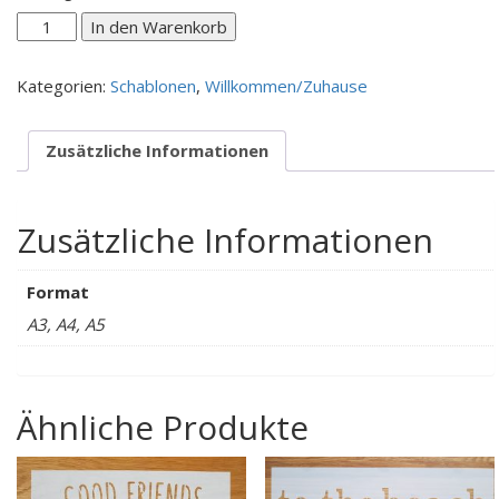
Willkommen
In den Warenkorb
/
Sternenschweif
Kategorien:
Schablonen
,
Willkommen/Zuhause
Menge
Zusätzliche Informationen
Zusätzliche Informationen
Format
A3, A4, A5
Ähnliche Produkte