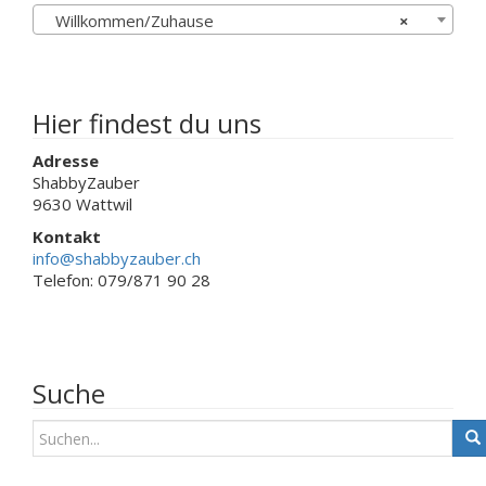
können
Willkommen/Zuhause
×
auf
der
Produktseite
gewählt
werden
Hier findest du uns
Adresse
ShabbyZauber
9630 Wattwil
Kontakt
info@shabbyzauber.ch
Telefon: 079/871 90 28
Suche
S
u
c