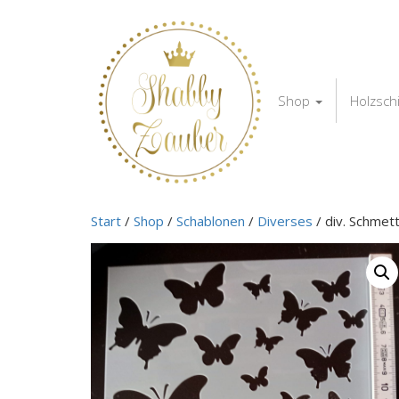
Shop
Holzsch
Start
/
Shop
/
Schablonen
/
Diverses
/ div. Schmett