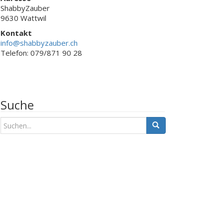
ShabbyZauber
9630 Wattwil
Kontakt
info@shabbyzauber.ch
Telefon: 079/871 90 28
Suche
S
u
c
h
e
n
a
c
h
: