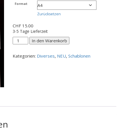
CHF 7.00
Format
bis
CHF 20.00
Zurücksetzen
CHF
15.00
3-5 Tage Lieferzeit
div.
In den Warenkorb
Schmetterlinge
Menge
Kategorien:
Diverses
,
NEU
,
Schablonen
en