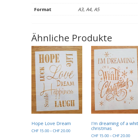
Format
A3, A4, A5
Ähnliche Produkte
Hope Love Dream
I’m dreaming of a whi
christmas
Preisspanne:
CHF
15.00
–
CHF
20.00
Prei
CHF
15.00
–
CHF
20.00
CHF 15.00