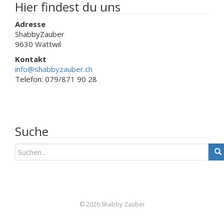
werden
Hier findest du uns
Adresse
ShabbyZauber
9630 Wattwil
Kontakt
info@shabbyzauber.ch
Telefon: 079/871 90 28
Suche
S
u
c
h
e
n
© 2026 Shabby Zauber
a
c