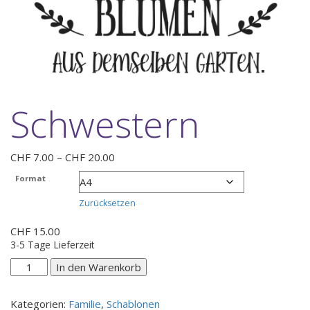
Schwestern
Preisspanne:
CHF
7.00
–
CHF
20.00
CHF 7.00
Format
bis
CHF 20.00
Zurücksetzen
CHF
15.00
3-5 Tage Lieferzeit
Schwestern
In den Warenkorb
Menge
Kategorien:
Familie
,
Schablonen