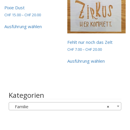
gewählt
gewählt
Pixie Dust
werden
werden
Preisspanne:
CHF
15.00
–
CHF
20.00
CHF 15.00
Dieses
bis
Ausführung wählen
Produkt
CHF 20.00
weist
mehrere
Fehlt nur noch das Zelt
Varianten
Preisspanne:
CHF
7.00
–
CHF
20.00
auf.
CHF 7.00
Dieses
Die
bis
Ausführung wählen
Produkt
Optionen
CHF 20.00
weist
können
mehrere
auf
Varianten
der
auf.
Produktseite
Die
gewählt
Kategorien
Optionen
werden
können
Familie
×
auf
der
Produktseit
gewählt