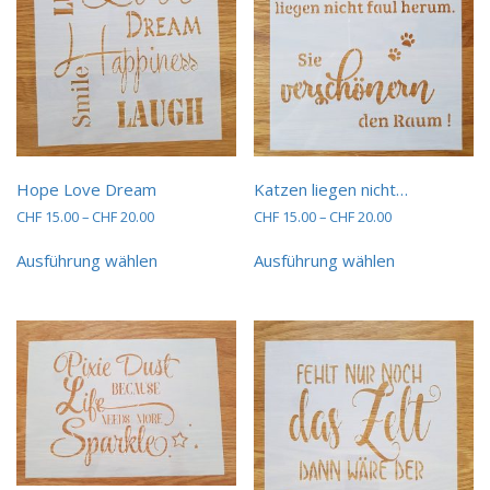
Hope Love Dream
Katzen liegen nicht…
Preisspanne:
Preisspanne:
CHF
15.00
–
CHF
20.00
CHF
15.00
–
CHF
20.00
CHF 15.00
CHF 15.00
Dieses
Dieses
bis
bis
Ausführung wählen
Ausführung wählen
Produkt
Produkt
CHF 20.00
CHF 20.00
weist
weist
mehrere
mehrere
Varianten
Varianten
auf.
auf.
Die
Die
Optionen
Optionen
können
können
auf
auf
der
der
Produktseite
Produktseit